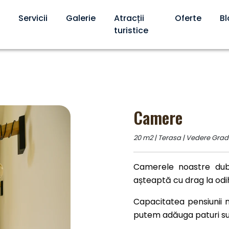
Servicii
Galerie
Atracții
Oferte
B
turistice
Camere
20 m2 | Terasa | Vedere Grad
Camerele noastre dubl
așteaptă cu drag la odi
Capacitatea pensiunii n
putem adăuga paturi su