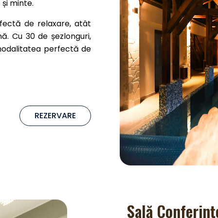
 și minte.
fectă de relaxare, atât
nă. Cu 30 de șezlonguri,
 modalitatea perfectă de
REZERVARE
Sală Conferinț