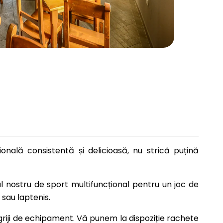
nală consistentă și delicioasă, nu strică puțină
ul nostru de sport multifuncțional pentru un joc de
 sau laptenis.
 griji de echipament. Vă punem la dispoziție rachete