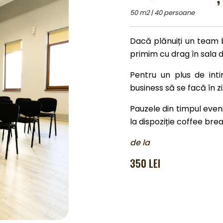
50 m2 | 40 persoane
Dacă plănuiți un team b
primim cu drag în sala 
Pentru un plus de int
business să se facă în zil
Pauzele din timpul eve
la dispoziție coffee brea
de la
350 LEI