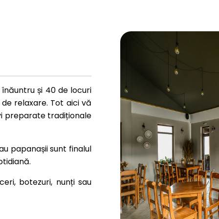
înăuntru și 40 de locuri
de relaxare. Tot aici vă
i preparate tradiționale
au papanașii sunt finalul
otidiană.
eri, botezuri, nunți sau