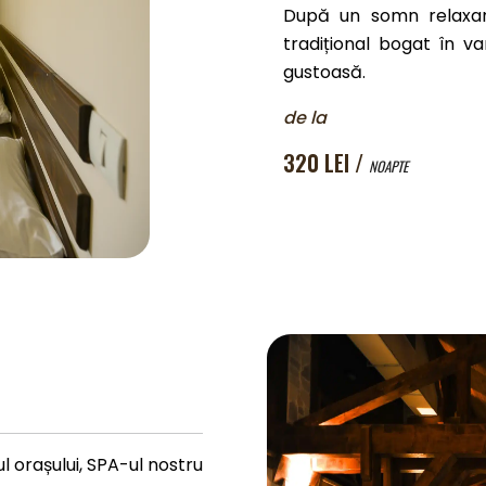
După un somn relaxant
tradițional bogat în 
gustoasă.
de la
320 LEI /
NOAPTE
ul orașului, SPA-ul nostru