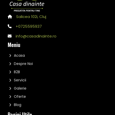
Salicea 102i, Cluj
+0725595937
info@casadinainte.ro
Meniu
Acasa
Despre Noi
B2B
Servicii
Galerie
Oferte
Blog
Pagini Utile